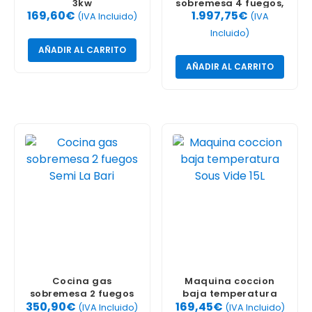
3kw
sobremesa 4 fuegos,
169,60
€
1.997,75
€
700 CG740 Fagor
(IVA Incluido)
(IVA
Incluido)
AÑADIR AL CARRITO
AÑADIR AL CARRITO
Cocina gas
Maquina coccion
sobremesa 2 fuegos
baja temperatura
350,90
€
169,45
€
Semi La Bari
Sous Vide 15L
(IVA Incluido)
(IVA Incluido)