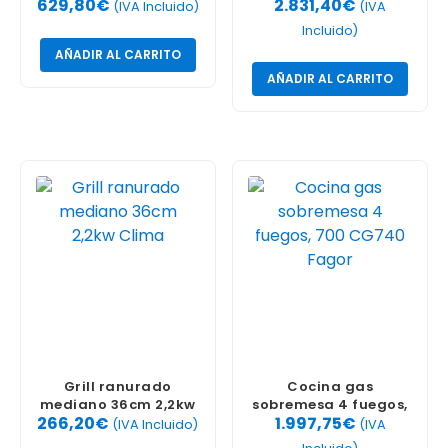
629,80
€
2.831,40
€
Mainho
(IVA Incluido)
(IVA
Incluido)
AÑADIR AL CARRITO
AÑADIR AL CARRITO
Grill ranurado
Cocina gas
mediano 36cm 2,2kw
sobremesa 4 fuegos,
266,20
€
1.997,75
€
Clima
700 CG740 Fagor
(IVA Incluido)
(IVA