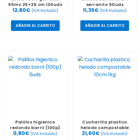
95mc 25×35 cm 100uds
serranito 50uds
12,80
€
11,35
€
(IVA Incluido)
(IVA Incluido)
AÑADIR AL CARRITO
AÑADIR AL CARRITO
Palillos higienico
Cucharilla plastico
redondo barril (100p)
helado compostable
0,80
€
21,60
€
6uds
10cm 1kg
(IVA Incluido)
(IVA Incluido)