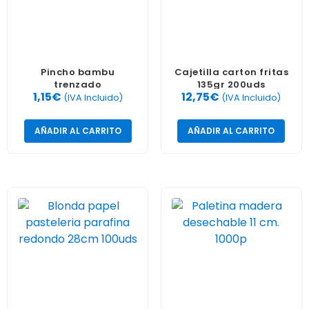
Pincho bambu
Cajetilla carton fritas
trenzado
135gr 200uds
1,15
€
12,75
€
rojo/amarillo 50 ud.
(IVA Incluido)
(IVA Incluido)
AÑADIR AL CARRITO
AÑADIR AL CARRITO