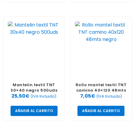
Mantelin textil TNT
Rollo mantel textil TNT
30×40 negro 500uds
camino 40×120 48mts
25,50
€
7,05
€
negro
(IVA Incluido)
(IVA Incluido)
AÑADIR AL CARRITO
AÑADIR AL CARRITO