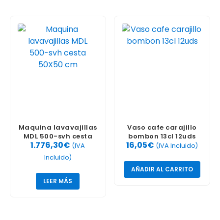
Maquina lavavajillas
Vaso cafe carajillo
MDL 500-svh cesta
bombon 13cl 12uds
1.776,30
€
16,05
€
50X50 cm
(IVA
(IVA Incluido)
Incluido)
AÑADIR AL CARRITO
LEER MÁS