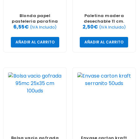
Blonda papel
Paletina madera
pasteleria parafina
desechable 11 cm.
6,55
€
2,50
€
redondo 28cm 100uds
1000p
(IVA Incluido)
(IVA Incluido)
AÑADIR AL CARRITO
AÑADIR AL CARRITO
Bolsa vacio gofrada
Envase carton kraft