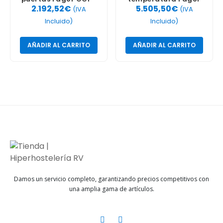
2.192,52
€
5.505,50
€
3S
CBC-101 HC
(IVA
(IVA
Incluido)
Incluido)
AÑADIR AL CARRITO
AÑADIR AL CARRITO
Damos un servicio completo, garantizando precios competitivos con
una amplia gama de artículos.