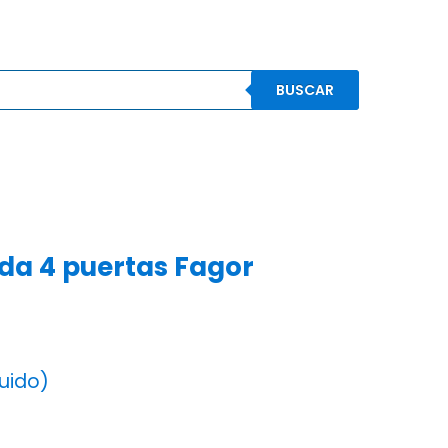
BUSCAR
S
CONOCENOS
CONTACTO
MI CUENTA
da 4 puertas Fagor
luido)