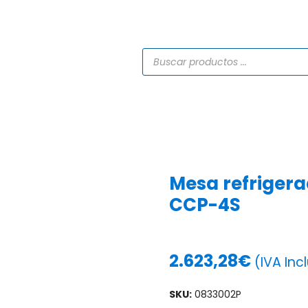
TIENDA
CATÁLOGOS
SERVICIOS
PROYECTO
Mesa refrigera
CCP-4S
2.623,28
€
(IVA Inc
SKU:
0833002P