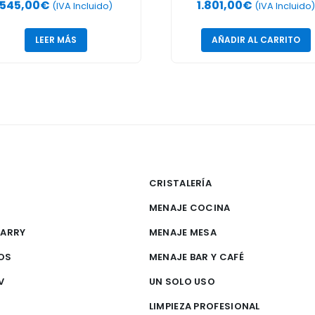
545,00
€
1.801,00
€
bremostrador RTW-100L-
(IVA Incluido)
(IVA Incluido)
2 100 Litros
LEER MÁS
AÑADIR AL CARRITO
CRISTALERÍA
MENAJE COCINA
CARRY
MENAJE MESA
OS
MENAJE BAR Y CAFÉ
V
UN SOLO USO
S
LIMPIEZA PROFESIONAL