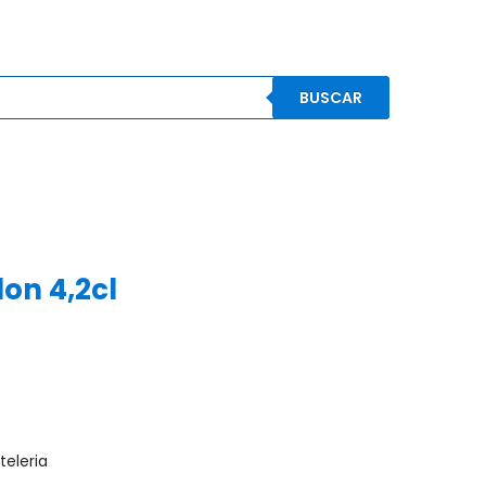
BUSCAR
S
CONOCENOS
CONTACTO
MI CUENTA
don 4,2cl
)
teleria