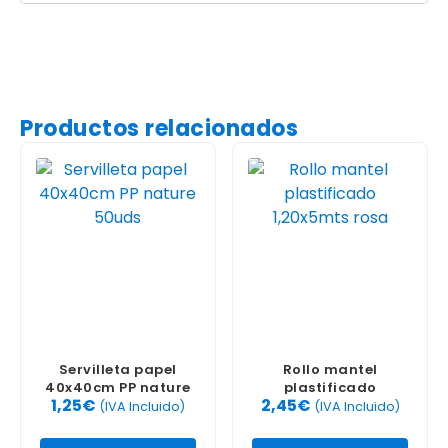
Productos relacionados
Servilleta papel
Rollo mantel
40x40cm PP nature
plastificado
1,25
€
2,45
€
50uds
1,20x5mts rosa
(IVA Incluido)
(IVA Incluido)