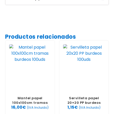
Productos relacionados
Mantel papel
Servilleta papel
100x100cm tramas
20×20 PP burdeos
16,00
€
1,15
€
burdeos 100uds
100uds
(IVA Incluido)
(IVA Incluido)