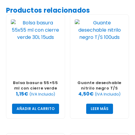
Productos relacionados
Bolsa basura 55×55
Guante desechable
ml con cierre verde
nitrilo negro T/S
1,15
€
4,50
€
30L 15uds
100uds
(IVA Incluido)
(IVA Incluido)
AÑADIR AL CARRITO
LEER MÁS