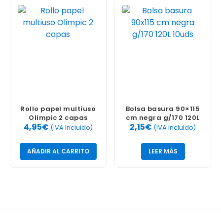
Rollo papel multiuso
Bolsa basura 90×115
Olimpic 2 capas
cm negra g/170 120L
4,95
€
2,15
€
10uds
(IVA Incluido)
(IVA Incluido)
AÑADIR AL CARRITO
LEER MÁS