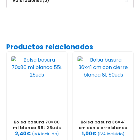
Valoraciones (0)
Productos relacionados
Bolsa basura 70×80
Bolsa basura 36×41
ml blanca 55L 25uds
cm con cierre blanca
2,40
€
1,00
€
8L 50uds
(IVA Incluido)
(IVA Incluido)