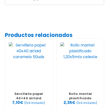
Productos relacionados
Servilleta papel
Rollo mantel
40×40 airlaid
plastificado
7,10
€
2,35
€
caramelo 50uds
1,20x5mts celeste
(IVA Incluido)
(IVA Incluido)