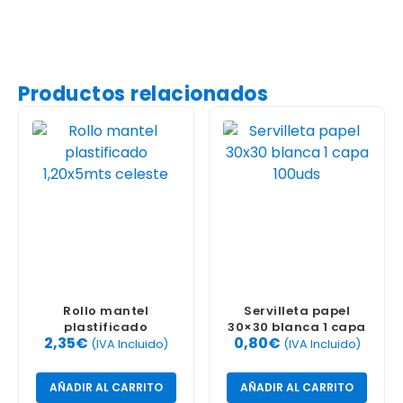
Productos relacionados
Rollo mantel
Servilleta papel
plastificado
30×30 blanca 1 capa
2,35
€
0,80
€
1,20x5mts celeste
100uds
(IVA Incluido)
(IVA Incluido)
AÑADIR AL CARRITO
AÑADIR AL CARRITO