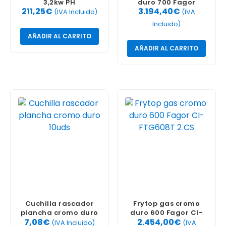
3,2kw PH
duro 700 Fagor
211,25
€
3.194,40
€
FTG710CL
(IVA Incluido)
(IVA
Incluido)
AÑADIR AL CARRITO
AÑADIR AL CARRITO
Cuchilla rascador
Frytop gas cromo
plancha cromo duro
duro 600 Fagor CI-
7,08
€
2.454,00
€
10uds
FTG608T 2 CS
(IVA Incluido)
(IVA