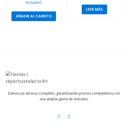
1300 Infrico
negro 1/p
Incluido)
LEER MÁS
AÑADIR AL CARRITO
Damos un servicio completo, garantizando precios competitivos con
una amplia gama de artículos.