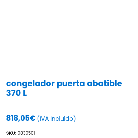
congelador puerta abatible
370 L
818,05
€
(IVA Incluido)
SKU:
0830501