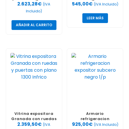
2.623,28
€
545,00
€
4S
sobremostrador
(IVA
(IVA Incluido)
RTW-100L-2 100 Litros
Incluido)
LEER MÁS
AÑADIR AL CARRITO
Vitrina expositora
Armario
Granada con ruedas
refrigeracion
2.359,50
€
925,00
€
y puertas con plano
expositor subcero
(IVA
(IVA Incluido)