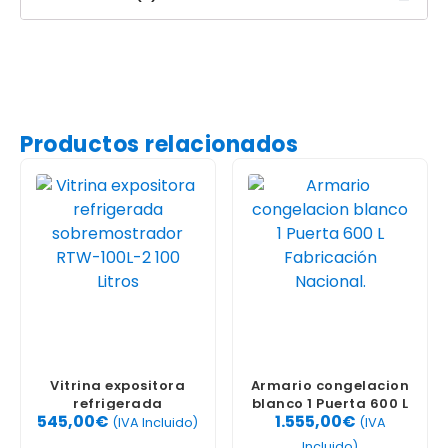
Productos relacionados
Vitrina expositora
Armario congelacion
refrigerada
blanco 1 Puerta 600 L
545,00
€
1.555,00
€
sobremostrador
Fabricación
(IVA Incluido)
(IVA
RTW-100L-2 100 Litros
Nacional.
Incluido)