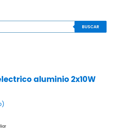
BUSCAR
S
CONOCENOS
CONTACTO
MI CUENTA
lectrico aluminio 2x10W
o)
iar