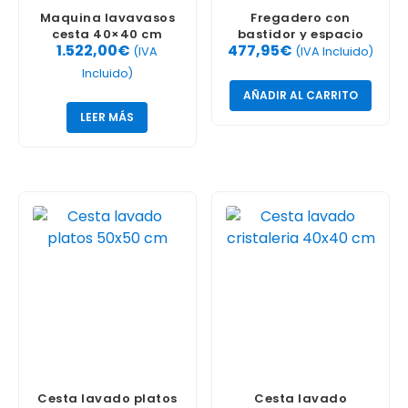
Maquina lavavasos
Fregadero con
cesta 40×40 cm
bastidor y espacio
1.522,00
€
477,95
€
WGC-400 Fagor
para lavavajilla,
(IVA
(IVA Incluido)
escurridor, derecha
Incluido)
AÑADIR AL CARRITO
LEER MÁS
Cesta lavado platos
Cesta lavado