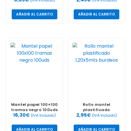
(IVA Incluido)
(IVA Incluido)
AÑADIR AL CARRITO
AÑADIR AL CARRITO
Mantel papel 100×100
Rollo mantel
tramas negro 100uds
plastificado
16,30
€
2,95
€
1,20x5mts burdeos
(IVA Incluido)
(IVA Incluido)
AÑADIR AL CARRITO
AÑADIR AL CARRITO