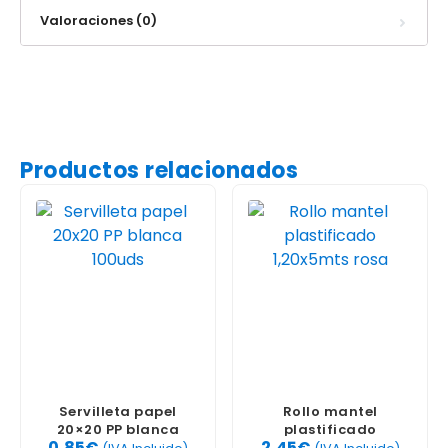
Valoraciones (0)
Productos relacionados
Servilleta papel
Rollo mantel
20×20 PP blanca
plastificado
0,85
€
2,45
€
100uds
1,20x5mts rosa