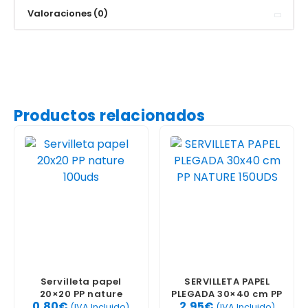
Valoraciones (0)
Productos relacionados
Servilleta papel
SERVILLETA PAPEL
20×20 PP nature
PLEGADA 30×40 cm PP
0,80
€
2,95
€
100uds
NATURE 150UDS
(IVA Incluido)
(IVA Incluido)