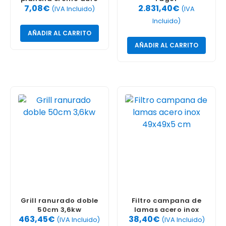
7,08
€
2.831,40
€
10uds
(IVA Incluido)
(IVA
Incluido)
AÑADIR AL CARRITO
AÑADIR AL CARRITO
Grill ranurado doble
Filtro campana de
50cm 3,6kw
lamas acero inox
463,45
€
38,40
€
49x49x5 cm
(IVA Incluido)
(IVA Incluido)