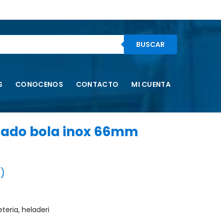
BUSCAR
S
CONOCENOS
CONTACTO
MI CUENTA
elado bola inox 66mm
o)
teria, heladeri