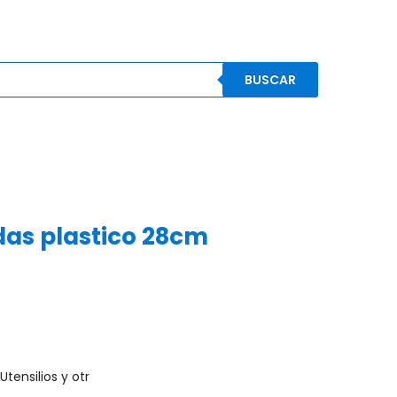
BUSCAR
S
CONOCENOS
CONTACTO
MI CUENTA
as plastico 28cm
tensilios y otr