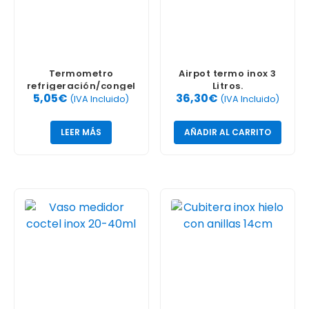
Termometro
Airpot termo inox 3
refrigeración/congel
Litros.
5,05
€
36,30
€
ación inox
(IVA Incluido)
(IVA Incluido)
LEER MÁS
AÑADIR AL CARRITO