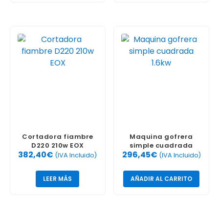
Cortadora fiambre
Maquina gofrera
D220 210w EOX
simple cuadrada
382,40
€
296,45
€
1.6kw
(IVA Incluido)
(IVA Incluido)
LEER MÁS
AÑADIR AL CARRITO