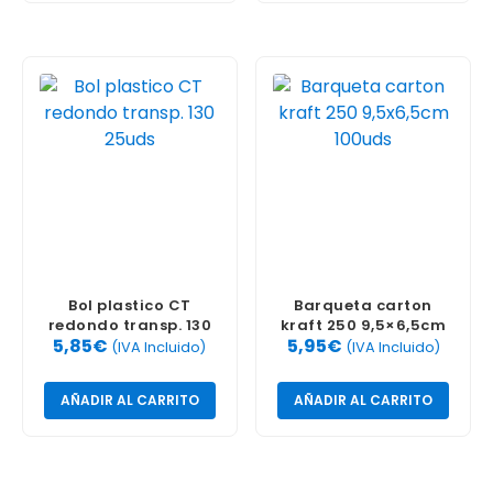
Bol plastico CT
Barqueta carton
redondo transp. 130
kraft 250 9,5×6,5cm
5,85
€
5,95
€
25uds
100uds
(IVA Incluido)
(IVA Incluido)
AÑADIR AL CARRITO
AÑADIR AL CARRITO