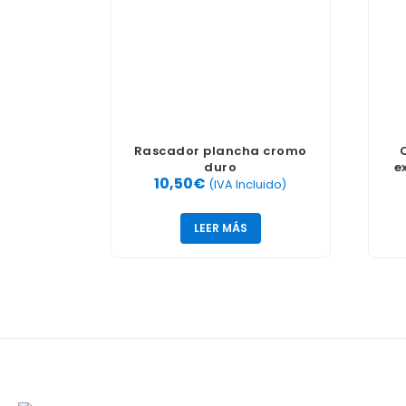
Rascador plancha cromo
duro
e
10,50
€
(IVA Incluido)
LEER MÁS