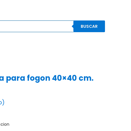
BUSCAR
S
CONOCENOS
CONTACTO
MI CUENTA
a para fogon 40×40 cm.
o)
cion