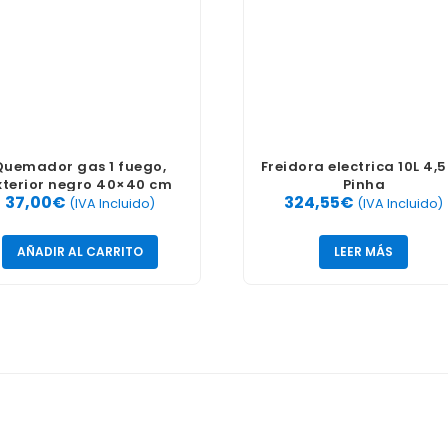
Quemador gas 1 fuego,
Freidora electrica 10L 4,
xterior negro 40×40 cm
Pinha
37,00
€
324,55
€
(IVA Incluido)
(IVA Incluido)
AÑADIR AL CARRITO
LEER MÁS