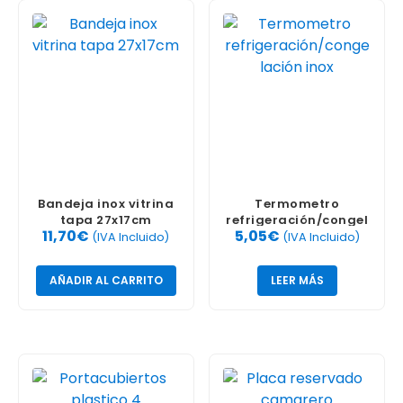
Bandeja inox vitrina
Termometro
tapa 27x17cm
refrigeración/congel
11,70
€
5,05
€
ación inox
(IVA Incluido)
(IVA Incluido)
AÑADIR AL CARRITO
LEER MÁS