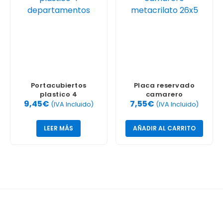
Portacubiertos
Placa reservado
plastico 4
camarero
9,45
€
7,55
€
departamentos
metacrilato 26×5
(IVA Incluido)
(IVA Incluido)
LEER MÁS
AÑADIR AL CARRITO