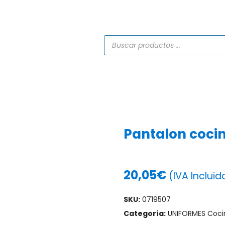
TIENDA
CATÁLOGOS
SERVICIOS
PROYECTO
Pantalon cocin
20,05
€
(IVA Incluid
SKU:
0719507
Categoría:
UNIFORMES Coci