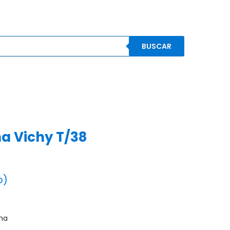
BUSCAR
S
CONOCENOS
CONTACTO
MI CUENTA
a Vichy T/38
o)
na