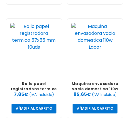
Rollo papel
Maquina envasadora
registradora termico
vacio domestica 110w
7,85
€
85,65
€
57×55 mm 10uds
Lacor
(IVA Incluido)
(IVA Incluido)
AÑADIR AL CARRITO
AÑADIR AL CARRITO