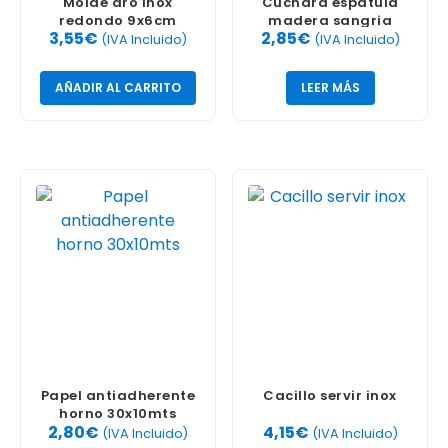
Molde aro inox
Cuchara espatula
redondo 9x6cm
madera sangria
3,55
€
2,85
€
33cm
(IVA Incluido)
(IVA Incluido)
AÑADIR AL CARRITO
LEER MÁS
Papel antiadherente
Cacillo servir inox
horno 30x10mts
2,80
€
4,15
€
(IVA Incluido)
(IVA Incluido)