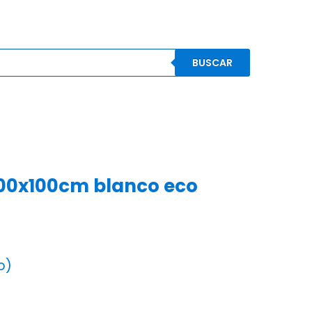
BUSCAR
S
CONOCENOS
CONTACTO
MI CUENTA
100x100cm blanco eco
o)