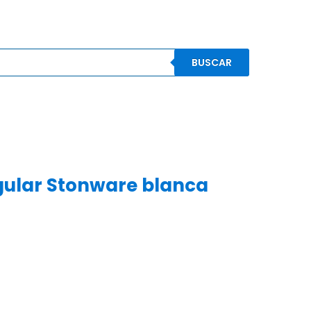
BUSCAR
S
CONOCENOS
CONTACTO
MI CUENTA
gular Stonware blanca