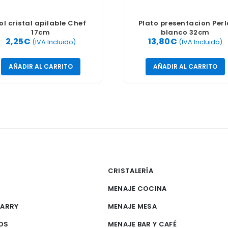
ol cristal apilable Chef
Plato presentacion Per
17cm
blanco 32cm
2,25
€
13,80
€
(IVA Incluido)
(IVA Incluido)
AÑADIR AL CARRITO
AÑADIR AL CARRITO
CRISTALERÍA
MENAJE COCINA
CARRY
MENAJE MESA
OS
MENAJE BAR Y CAFÉ