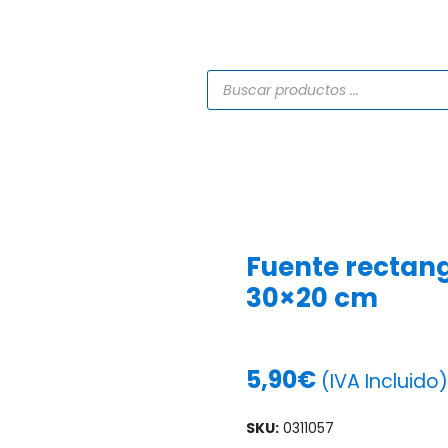
TIENDA
CATÁLOGOS
SERVICIOS
PROYECTO
Fuente rectan
30×20 cm
5,90
€
(IVA Incluido)
SKU:
0311057