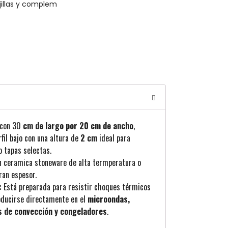
illas y complem
con 30
cm de largo por 20 cm de ancho
,
il bajo con una altura de
2 cm
ideal para
 tapas selectas.
n ceramica stoneware de alta termperatura o
ran espesor.
:
Está preparada para resistir choques térmicos
oducirse directamente en el
microondas,
s de convección y congeladores
.