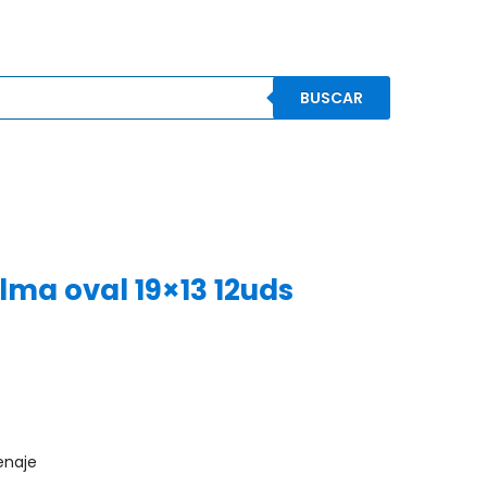
BUSCAR
S
CONOCENOS
CONTACTO
MI CUENTA
lma oval 19×13 12uds
)
enaje