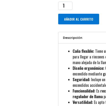
AÑADIR AL CARRITO
Descripción
Caña flexible:
Tiene u
para llegar a rincones
mano alejada de la lla
Diseño ergonómico:
C
encendido mediante
ga
Seguridad:
Incluye u
encendidos accidental
Funcionalidad:
Es
rec
regulador de llama
pa
Versatilidad:
Es apto 