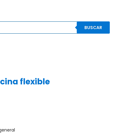
BUSCAR
S
CONOCENOS
CONTACTO
MI CUENTA
ina flexible
general