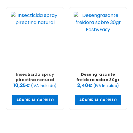
Insecticida spray
Desengrasante
pirectina natural
freidora sobre 30gr
10,25
€
2,40
€
Fast&Easy
(IVA Incluido)
(IVA Incluido)
AÑADIR AL CARRITO
AÑADIR AL CARRITO