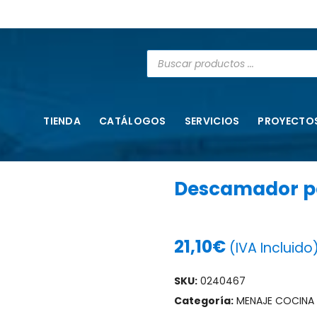
TIENDA
CATÁLOGOS
SERVICIOS
PROYECTO
Descamador p
21,10
€
(IVA Incluido
SKU:
0240467
Categoría:
MENAJE COCINA U