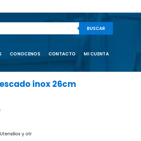
BUSCAR
S
CONOCENOS
CONTACTO
MI CUENTA
escado inox 26cm
)
tensilios y otr