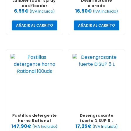
Ambientador spray
Desinfectante
dosificador
clorado
6,55
€
16,50
€
futras/verduras 5L
(IVA Incluido)
(IVA Incluido)
Aquag DV
AÑADIR AL CARRITO
AÑADIR AL CARRITO
Pastillas detergente
Desengrasante
horno Rational
fuerte D.SUP 5 L
147,90
€
17,25
€
100uds
(IVA Incluido)
(IVA Incluido)