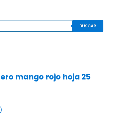
BUSCAR
S
CONOCENOS
CONTACTO
MI CUENTA
cero mango rojo hoja 25
)