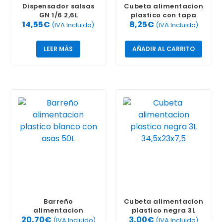
Dispensador salsas
Cubeta alimentacion
GN 1/6 2,6L
plastico con tapa
14,55
€
8,25
€
blanca 4L
(IVA Incluido)
(IVA Incluido)
LEER MÁS
AÑADIR AL CARRITO
Barreño
Cubeta alimentacion
alimentacion
plastico negra 3L
20,70
€
3,00
€
plastico blanco con
34,5x23x7,5
(IVA Incluido)
(IVA Incluido)