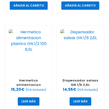
AÑADIR AL CARRITO
AÑADIR AL CARRITO
Hermetico
Dispensador salsas
alimentacion
GN 1/6 2,6L
15,20
€
14,55
€
plastico GN 1/2 100
(IVA Incluido)
(IVA Incluido)
6,5L
LEER MÁS
LEER MÁS