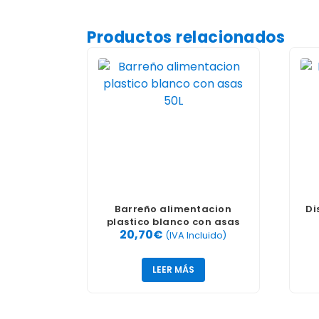
Productos relacionados
Barreño alimentacion
Di
plastico blanco con asas
20,70
€
50L
(IVA Incluido)
LEER MÁS