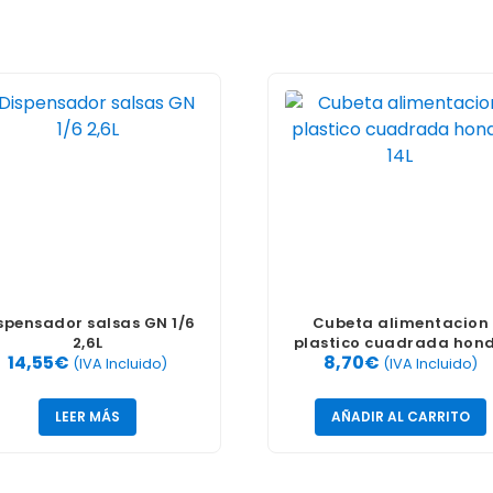
spensador salsas GN 1/6
Cubeta alimentacion
2,6L
plastico cuadrada hon
14,55
€
8,70
€
14L
(IVA Incluido)
(IVA Incluido)
LEER MÁS
AÑADIR AL CARRITO