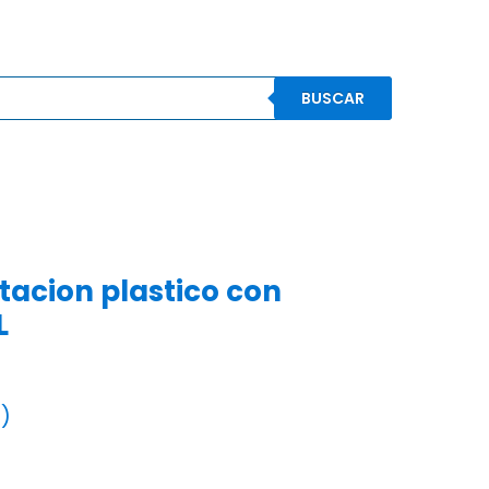
BUSCAR
S
CONOCENOS
CONTACTO
MI CUENTA
acion plastico con
L
o)