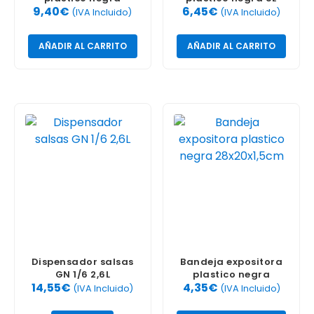
9,40
€
6,45
€
42x30x2,5
48x33x8
(IVA Incluido)
(IVA Incluido)
AÑADIR AL CARRITO
AÑADIR AL CARRITO
Dispensador salsas
Bandeja expositora
GN 1/6 2,6L
plastico negra
14,55
€
4,35
€
28x20x1,5cm
(IVA Incluido)
(IVA Incluido)