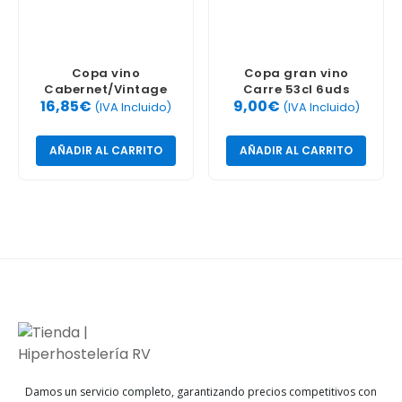
Copa vino
Copa gran vino
Cabernet/Vintage
Carre 53cl 6uds
16,85
€
9,00
€
35cl 6uds
(IVA Incluido)
(IVA Incluido)
AÑADIR AL CARRITO
AÑADIR AL CARRITO
Damos un servicio completo, garantizando precios competitivos con