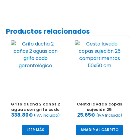
Productos relacionados
Grifo ducha 2 caños 2
Cesta lavado copas
aguas con grifo codo
sujeción 25
338,80
€
25,65
€
gerontológico
compartimentos
(IVA Incluido)
(IVA Incluido)
50×50 cm
LEER MÁS
AÑADIR AL CARRITO