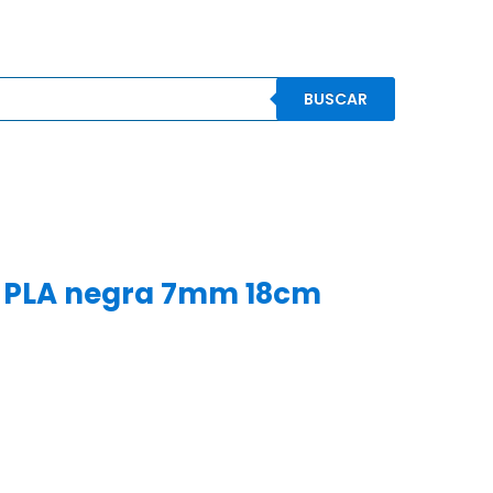
BUSCAR
S
CONOCENOS
CONTACTO
MI CUENTA
s PLA negra 7mm 18cm
)