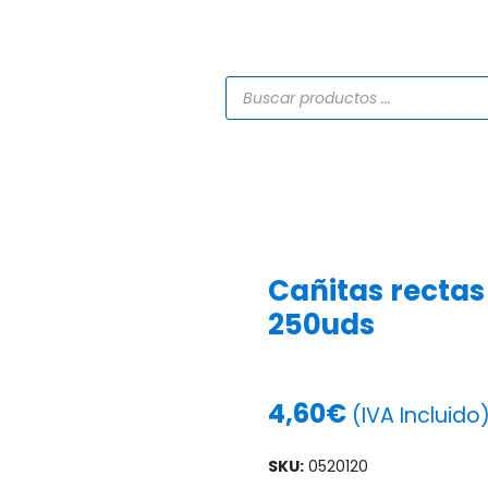
TIENDA
CATÁLOGOS
SERVICIOS
PROYECTO
Cañitas recta
250uds
4,60
€
(IVA Incluido
SKU:
0520120