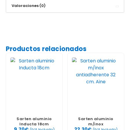
Valoraciones (0)
Productos relacionados
Sarten aluminio
Sarten aluminio
Inducta 18cm
m/inox
9,70
€
22,30
€
antiadherente 32 cm.
(IVA Incluido)
(IVA Incluido)