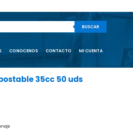
BUSCAR
S
CONOCENOS
CONTACTO
MI CUENTA
postable 35cc 50 uds
enaje